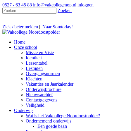
0527 - 63 45 88
info@vakcollegenop.nl
inloggen
Zoeken
Ziek / beter melden
|
Naar Somtoday!
Home
Onze school
Missie en Visie
Identiteit
Lessentabel
Lestijden
Overgangsnormen
Klachten
Vakanties en Jaarkalender
Onderwijsbrochure
Nieuwsarchief
Contactgegevens
Veiligheid
Onderwijs
Wat is het Vakcollege Noordoostpolder?
Ondernemend onderwijs
Een goede baan