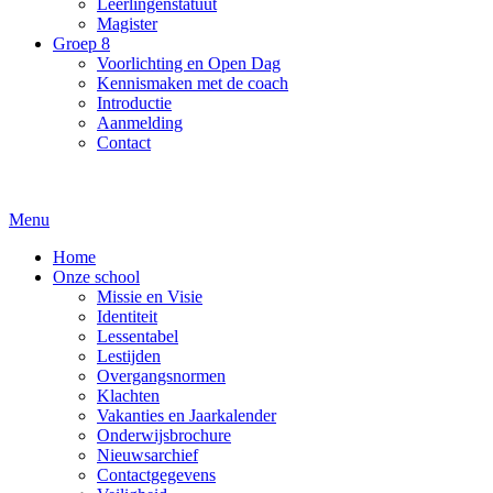
Leerlingenstatuut
Magister
Groep 8
Voorlichting en Open Dag
Kennismaken met de coach
Introductie
Aanmelding
Contact
Menu
Home
Onze school
Missie en Visie
Identiteit
Lessentabel
Lestijden
Overgangsnormen
Klachten
Vakanties en Jaarkalender
Onderwijsbrochure
Nieuwsarchief
Contactgegevens