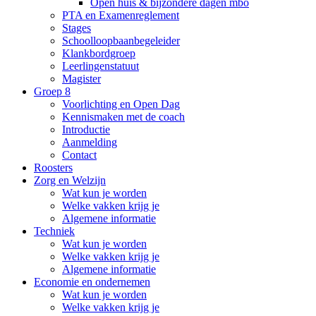
Open huis & bijzondere dagen mbo
PTA en Examenreglement
Stages
Schoolloopbaanbegeleider
Klankbordgroep
Leerlingenstatuut
Magister
Groep 8
Voorlichting en Open Dag
Kennismaken met de coach
Introductie
Aanmelding
Contact
Roosters
Zorg en Welzijn
Wat kun je worden
Welke vakken krijg je
Algemene informatie
Techniek
Wat kun je worden
Welke vakken krijg je
Algemene informatie
Economie en ondernemen
Wat kun je worden
Welke vakken krijg je