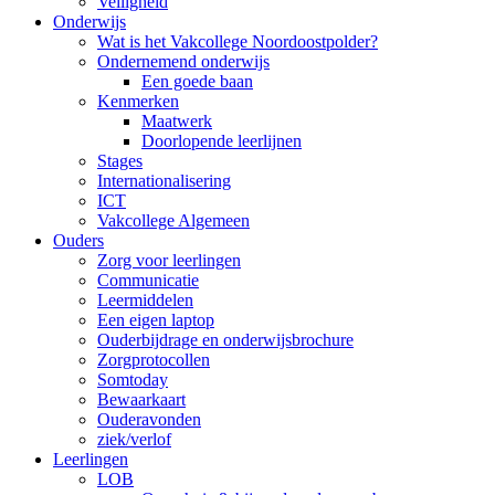
Veiligheid
Onderwijs
Wat is het Vakcollege Noordoostpolder?
Ondernemend onderwijs
Een goede baan
Kenmerken
Maatwerk
Doorlopende leerlijnen
Stages
Internationalisering
ICT
Vakcollege Algemeen
Ouders
Zorg voor leerlingen
Communicatie
Leermiddelen
Een eigen laptop
Ouderbijdrage en onderwijsbrochure
Zorgprotocollen
Somtoday
Bewaarkaart
Ouderavonden
ziek/verlof
Leerlingen
LOB