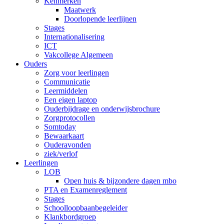
Kenmerken
Maatwerk
Doorlopende leerlijnen
Stages
Internationalisering
ICT
Vakcollege Algemeen
Ouders
Zorg voor leerlingen
Communicatie
Leermiddelen
Een eigen laptop
Ouderbijdrage en onderwijsbrochure
Zorgprotocollen
Somtoday
Bewaarkaart
Ouderavonden
ziek/verlof
Leerlingen
LOB
Open huis & bijzondere dagen mbo
PTA en Examenreglement
Stages
Schoolloopbaanbegeleider
Klankbordgroep